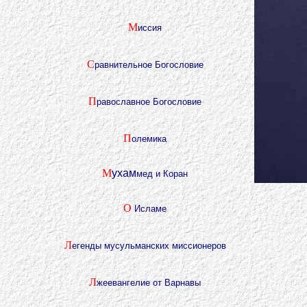
М
иссия
С
равнительное Богословие
П
равославное Богословие
П
олемика
М
ухам
мед и Коран
О
Исламе
Л
егенды мусульманских миссионеров
Л
жеевангелие от Варнавы