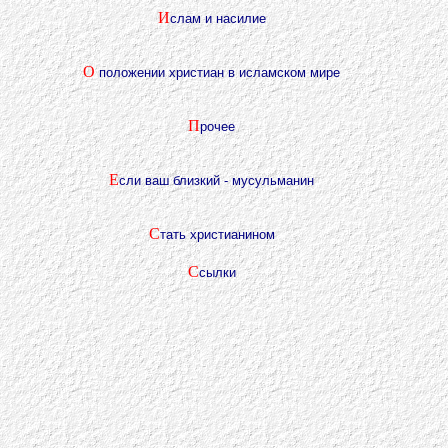
И
слам и насилие
О
положении христиан в исламском мире
П
рочее
Е
сли ваш близкий - мусульманин
С
тать христианином
С
сылки