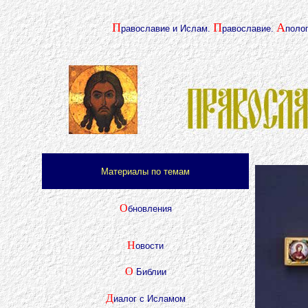
П
П
А
равославие и Ислам.
равославие.
полог
Материалы по темам
О
бновления
Н
овости
О
Библии
Д
иалог с Исламом