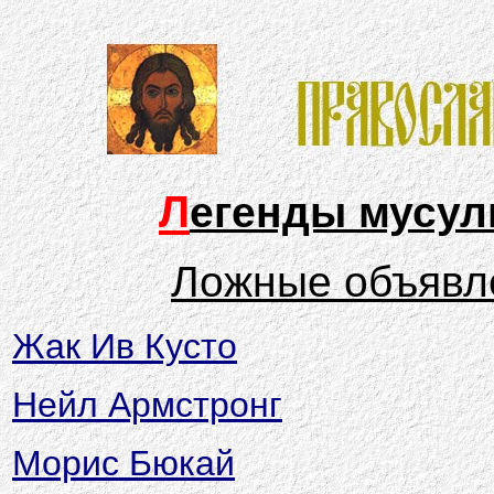
Л
егенды мусул
Ложные объявл
Жак Ив Кусто
Нейл Армстронг
Морис Бюкай