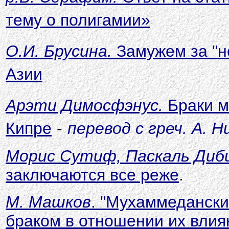
тему о полигамии»
О.И. Брусина.
Замужем за "не
Азии
Арэти Димосфэнус.
Браки м
Кипре
-
перевод с греч. А. 
Морис Сутиф, Паскаль Диб
заключаются все реже
.
М. Машков
. "Мухаммедански
браком в отношении их вли