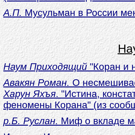
А.П.
Мусульман в России мен
На
Наум Приходящий
"
Коран и 
Авакян Роман.
О несмешивае
Харун Яхъя
. "Истина, конст
феномены Корана" (из сообщ
р.Б. Руслан.
Миф о вкладе ма