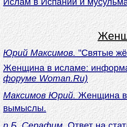
Ислам в Испании и мусульма
Женщ
Юрий Максимов.
"Святые жё
Женщина в исламе: информа
форуме Woman.Ru)
Максимов Юрий.
Женщина в 
вымыслы.
р.Б. Серафим.
Ответ на стат