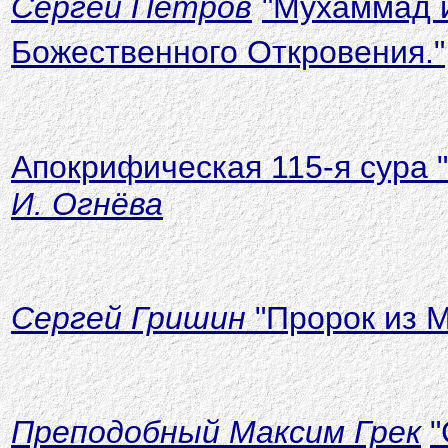
Сергей Петров
"Мухаммад и
Божественного Откровения."
Апокрифическая 115-я сура "
И. Огнёва
Сергей Гришин
"Пророк из М
Преподобный Максим Грек
"