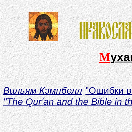
М
уха
Вильям Кэмпбелл
"
Ошибки в
"The Qur'an and the Bible in th