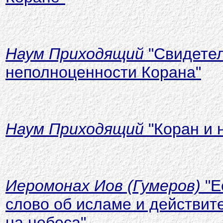
Наум Приходящий
"
Свидетел
неполноценности Корана"
Наум Приходящий
"Коран и 
Иеромонах Иов (Гумеров)
"
Е
слово об исламе и действит
на небеса"