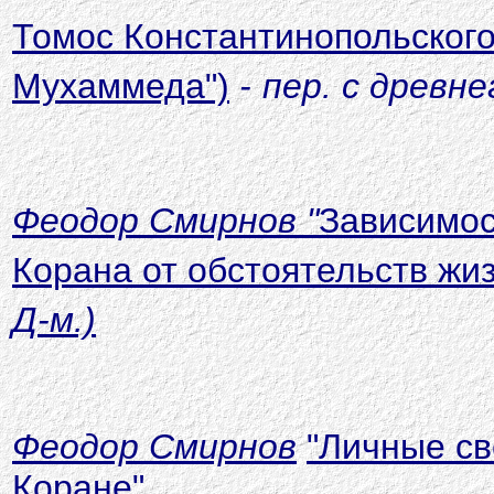
Томос Константинопольского 
Мухаммеда")
-
пер. с древн
Феодор Смирнов
"
Зависимос
Корана от обстоятельств жи
Д-м.)
Феодор Смирнов
"Личные св
Коране"