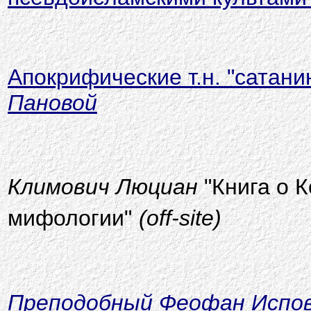
Апокрифические т.н. "сатани
Пановой
Климович Люциан
"Книга о К
мифологии"
(off-site)
Преподобный Феофан Испо