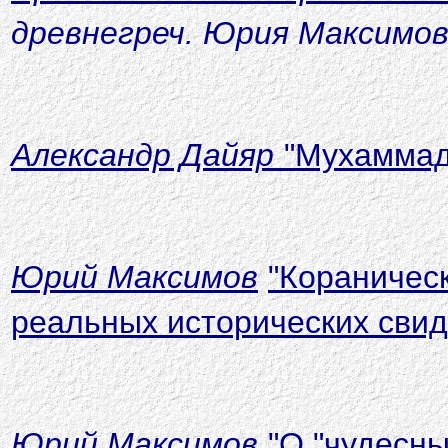
древнегреч. Юрия Максимов
Александр Дайяр
"Мухаммад
Юрий Максимов
"Кораническ
реальных исторических свид
Юрий Максимов
"О
"
чудесны