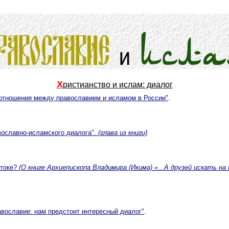
Х
ристианство и ислам: диалог
я отношения между православием и исламом в России"
.
вославно-исламского диалога".
(глава из книги)
стоке?
(О книге Архиепископа Владимира (Икима) «...А друзей искать на
авославие: нам предстоит интересный диалог"
.