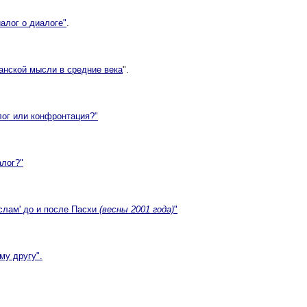
алог о диалоге"
.
ианской мысли в средние века
".
лог или конфронтация?"
алог?"
ислам' до и после Пасхи
(весны 2001 года)
"
му другу"
.