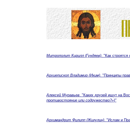
Митрополит Кирилл (Гундяев)
. "Как строятс
Архиепископ Владимир (Иким)
. "Принципы пра
Алексей Муравьев
. "Каких друзей ищут на Во
противостояние или содружество?»)"
Архимандрит Филипп (Жигулин)
. "Ислам и Пр