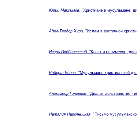
Юрий Максимов
. "Христиане и мусульмане: ди
Адел-Теодор Хури
. "Ислам в восточной христ
Игорь Подберезский.
"Крест и полумесяц: диа
Роберт Бернс
. "Мусульмано-христианский ди
Александр Голенков
. "Диалог 'христианство - 
Наталия Нарочницкая.
"Письмо мусульманско