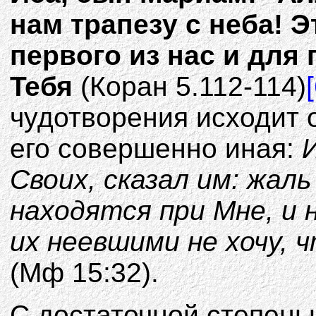
нaм тpaпeзy c нeбa! 
пepвoгo из нac и для
Teбя
(Коран 5.112-114)
чудотворения исходит 
его совершенно иная:
И
Своих, сказал им: жал
находятся при Мне, и 
их неевшими не хочу, 
(Мф 15:32).
С достаточной степень