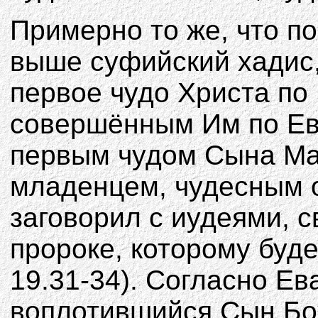
Примерно то же, что п
выше суфийский хадис,
первое чудо Христа по
совершённым Им по Ев
первым чудом Сына Мар
младенцем, чудесным о
заговорил с иудеями, с
пророке, которому буд
19.31-34). Согласно Е
воплотившийся Сын Бож