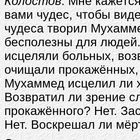
Колостов
: Мне кажетс
вами чудес, чтобы виде
чудеса творил Мухаммед
бесполезны для людей
исцеляли больных, во
очищали прокажённых, 
Мухаммед исцелил ли х
Возвратил ли зрение с
прокажённого? Нет. За
Нет. Воскрешал ли мёрт