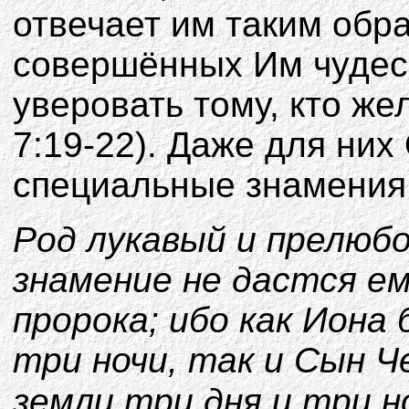
отвечает им таким обр
совершённых Им чудес 
уверовать тому, кто же
7:19-22). Даже для ни
специальные знамения
Род лукавый и прелюб
знамение не дастся ем
пророка; ибо как Иона 
три ночи, так и Сын Ч
земли три дня и три н