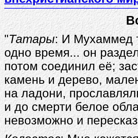
В
"
Татары
: И Мухаммед т
одно время... он разде
потом соединил её; за
камень и дерево, мале
на ладони, прославляли
и до смерти белое обла
невозможно и пересказ