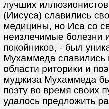
лучших иллюзионистов
(Иисуса) славились св
медицины, но Иса со с
неизлечимые болезни и
покойников, - был уни
Мухаммеда славились 
области риторики и по
муджиза Мухаммеда бы
поэту во время своих 
удалось предложить ра