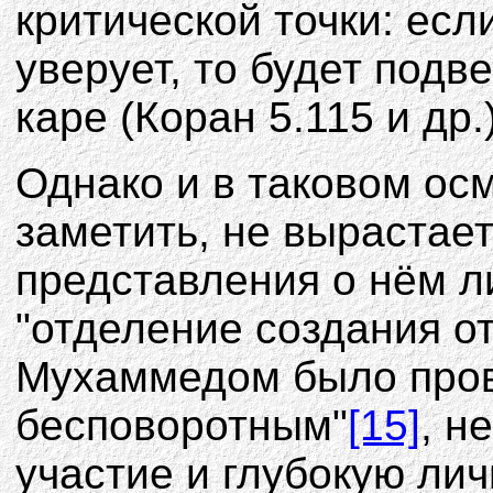
критической точки: есл
уверует, то будет под
каре (Коран 5.115 и др.)
Однако и в таковом ос
заметить, не вырастае
представления о нём ли
"отделение создания от
Мухаммедом было пров
бесповоротным"
[15]
, н
участие и глубокую ли