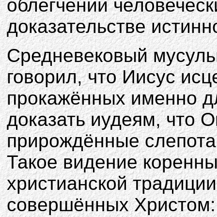
облегчении человечески
доказательстве истинн
Средневековый мусуль
говорил, что Иисус ис
прокажённых именно дл
доказать иудеям, что Он
прирождённые слепота
Такое видение коренн
христианской традиции
совершённых Христом: 