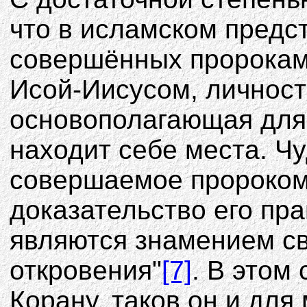
что в исламском предс
совершённых пророками
Исой-Иисусом, личност
основополагающая для
находит себе места. Чу
совершаемое пророком 
доказательство его пра
являются знамением св
откровения"
[7]
. В этом
Корану, таков он и для