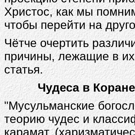
Христос, как мы помним
чтобы перейти на друго
Чётче очертить различ
причины, лежащие в их
статья.
Чудеса в Коране
"Мусульманские богос
теорию чудес и класси
карамат, (харизматичес