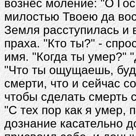
вознёс моление: "О Го
милостью Твоею да вос
Земля расступилась и 
праха. "Кто ты?" - спр
имя. "Когда ты умер?" 
"Что ты ощущаешь, буд
смерти, что и сейчас с
чтобы сделать смерть 
"С тех пор как я умер,
дознание касательно д