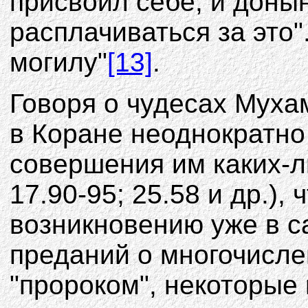
присвоил себе, и доны
расплачиваться за это"
могилу"
[13]
.
Говоря о чудесах Мухам
в Коране неоднократно
совершения им каких-ли
17.90-95; 25.58 и др.),
возникновению уже в 
преданий о многочисл
"пророком", некоторые