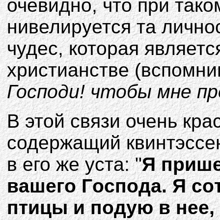
очевидно, что при так
нивелируется та лично
чудес, которая являет
христианстве (вспомн
Господи! чтобы мне пр
В этой связи очень кра
содержащий квинтэссе
в его же уста: "
Я пpишe
вaшeгo Гocпoдa. Я co
птицы и пoдyю в нee, 