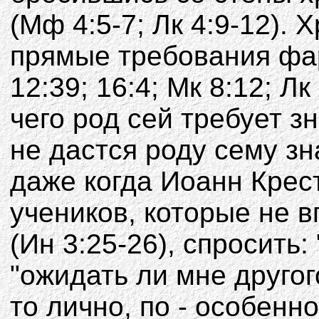
(Мф 4:5-7; Лк 4:9-12).
прямые требования фа
12:39; 16:4; Мк 8:12; Лк
чего род сей требует 
не дастся роду сему зн
даже когда Иоанн Крес
учеников, которые не в
(Ин 3:25-26), спросить:
"ожидать ли мне другог
то лично, по - особенн