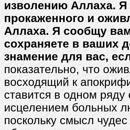
извoлeнию Aллaxa. Я
пpoкaжeннoгo и oжив
Aллaxa. Я cooбщy вaм
coxpaняeтe в вaшиx д
знaмeниe для вac, e
показательно, что ожив
восходящий к апокрифи
ставится в одном ряду
исцелением больных лю
поскольку смысл чудес 