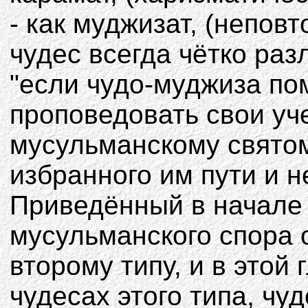
- как муджизат, (непов
чудес всегда чётко раз
"если чудо-муджиза по
проповедовать свои уч
мусульманскому святом
избранного им пути и 
Приведённый в начале
мусульманского спора о
второму типу, и в этой
чудесах этого типа, чу