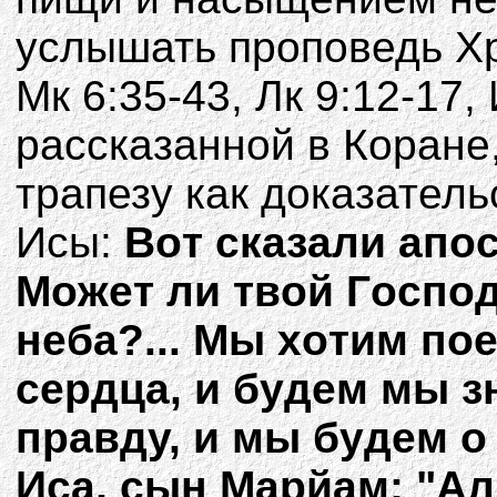
услышать проповедь Хр
Мк 6:35-43, Лк 9:12-17, 
рассказанной в Коране,
трапезу как доказател
Исы:
Boт cкaзaли aпo
Moжeт ли твoй Гocпoд
нeбa?... Mы xoтим пoe
cepдцa, и бyдeм мы зн
пpaвдy, и мы бyдeм o
Иca, cын Mapйaм: "Aл