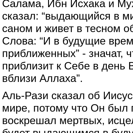
Салама, Ибн Исхака и М
сказал: “выдающийся в ми
саном и живет в тесном о
Слова: “И в будущие врем
приближенных” - значат, ч
приблизит к Себе в день 
вблизи Аллаха”.
Аль-Рази сказал об Иису
мире, потому что Он был
воскрешал мертвых, исце
будет выдающимся в буду