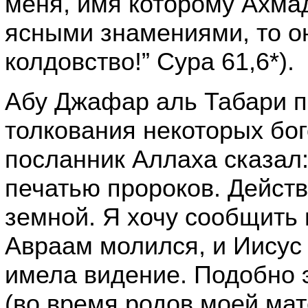
меня, имя которому Ахмад
ясными знамениями, то он
колдовство!” Сура 61,6*).
Абу Джафар аль Табари п
толкования некоторых бог
посланник Аллаха сказал
печатью пророков. Действ
земной. Я хочу сообщить 
Авраам молился, и Иисус 
имела видение. Подобно 
(во время родов моей мат